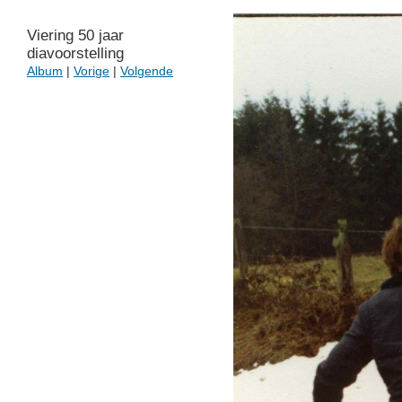
Viering 50 jaar
diavoorstelling
Album
|
Vorige
|
Volgende