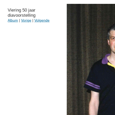
Viering 50 jaar
diavoorstelling
Album
|
Vorige
|
Volgende