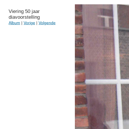
Viering 50 jaar
diavoorstelling
Album
|
Vorige
|
Volgende