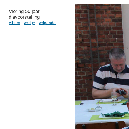
Viering 50 jaar
diavoorstelling
Album
|
Vorige
|
Volgende