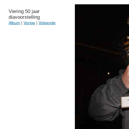
Viering 50 jaar
diavoorstelling
Album
|
Vorige
|
Volgende