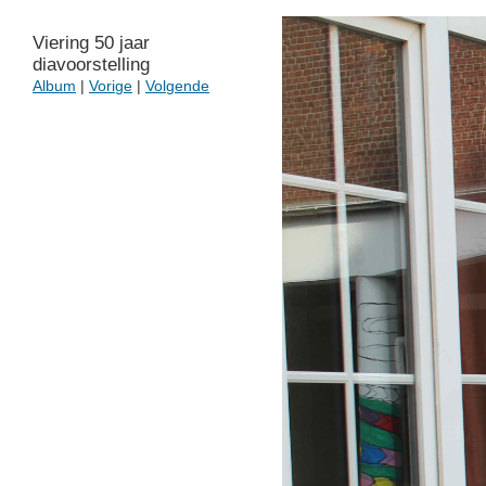
Viering 50 jaar
diavoorstelling
Album
|
Vorige
|
Volgende