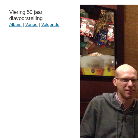
Viering 50 jaar
diavoorstelling
Album
|
Vorige
|
Volgende