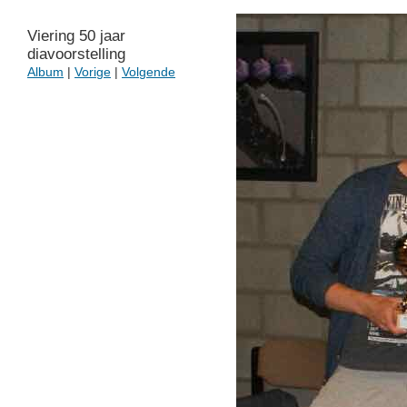
Viering 50 jaar
diavoorstelling
Album
|
Vorige
|
Volgende